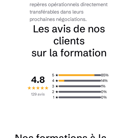
repères opérationnels directement
transférables dans leurs
prochaines négociations.
Les avis de nos
clients
sur la formation
5 ★
85%
4.8
4 ★
14%
3 ★
1%
★
★
★
★
★
2 ★
0%
129 avis
1 ★
0%