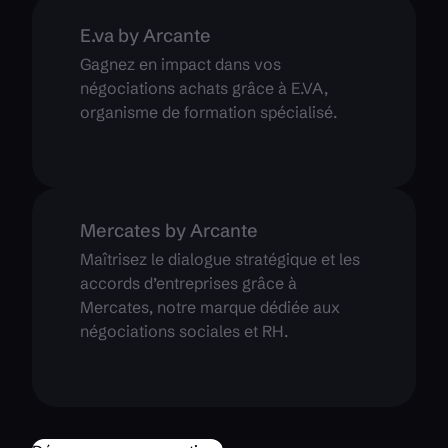
E.va by Arcante
Gagnez en impact dans vos
négociations achats grâce à E.VA,
organisme de formation spécialisé.
Mercates by Arcante
Maîtrisez le dialogue stratégique et les
accords d’entreprises grâce à
Mercates, notre marque dédiée aux
négociations sociales et RH.