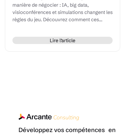
manière de négocier : IA, big data,
visioconférences et simulations changent les
règles du jeu. Découvrez comment ces
innovations peuvent renforcer vos
compétences humaines et optimiser chaque
Lire l’article
phase de vos négociations.
Développez vos compétences en