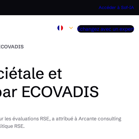
Accéder à Sof-IA
Échangez avec un expert
 ECOVADIS
iétale et
par ECOVADIS
 les évaluations RSE, a attribué à Arcante consulting
itique RSE.