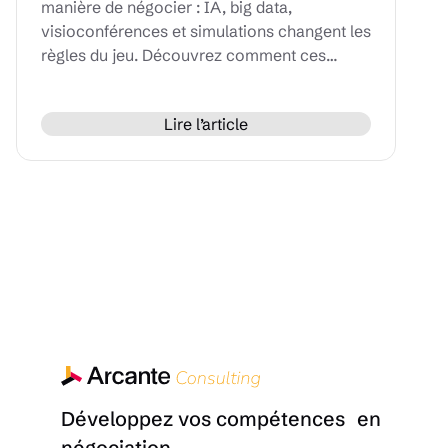
manière de négocier : IA, big data,
visioconférences et simulations changent les
règles du jeu. Découvrez comment ces
innovations peuvent renforcer vos
compétences humaines et optimiser chaque
Lire l’article
phase de vos négociations.
Développez vos compétences en